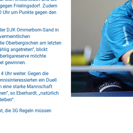
 gegen Frielingsdorf. Zudem
30 Uhr um Punkte gegen den
i der DJK Ommerborn-Sand in
vermeintlichen
die Oberbergischen am letzten
hlig angetreten“, blickt
Oberligareserve möchte
iel gewinnen.
4 Uhr weiter. Gegen die
nisinteressierten ein Duell
rn eine starke Mannschaft
n“, so Eberhardt, „natürlich
leiben“.
bt, die 3G Regeln müssen