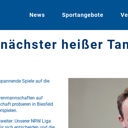
News
Sportangebote
Ve
 nächster heißer Ta
 spannende Spiele auf die
rrenmannschaften auf
chaft probieren in Biesfeld
rspielen.
weiter: Unserer NRW Liga
r sich entscheiden und die