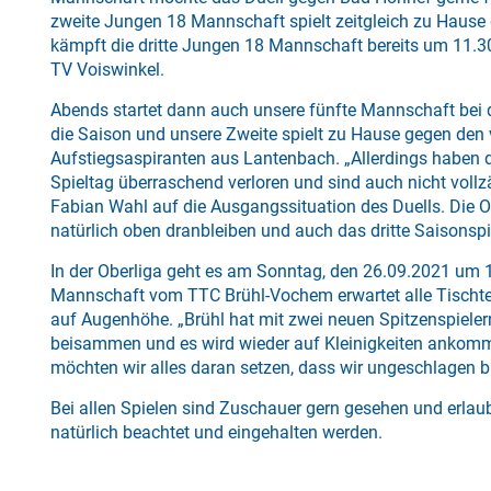
zweite Jungen 18 Mannschaft spielt zeitgleich zu Hause
kämpft die dritte Jungen 18 Mannschaft bereits um 11.
TV Voiswinkel.
Abends startet dann auch unsere fünfte Mannschaft be
die Saison und unsere Zweite spielt zu Hause gegen den 
Aufstiegsaspiranten aus Lantenbach. „Allerdings haben 
Spieltag überraschend verloren und sind auch nicht vollzä
Fabian Wahl auf die Ausgangssituation des Duells. Die 
natürlich oben dranbleiben und auch das dritte Saisonsp
In der Oberliga geht es am Sonntag, den 26.09.2021 um 1
Mannschaft vom TTC Brühl-Vochem erwartet alle Tischten
auf Augenhöhe. „Brühl hat mit zwei neuen Spitzenspiele
beisammen und es wird wieder auf Kleinigkeiten ankomme
möchten wir alles daran setzen, dass wir ungeschlagen b
Bei allen Spielen sind Zuschauer gern gesehen und erlau
natürlich beachtet und eingehalten werden.