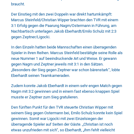
braucht.
Der Einstieg mit den zwei Doppeln war direkt hartumkämpft:
Marcus Steinfeld/Christian Wipper brachten den TVR mit einem
3:1 Erfolg gegen die Paarung Nagm/Ostermann in Führung, am
Nachbartisch unterlagen Jakob Eberhardt/Emilo Schulz mit 2:3
gegen Zeptner/Ligocki.
In den Einzeln hatten beide Mannschaften einen überragenden
Spieler in ihren Reihen. Marcus Steinfeld bestätigte seine Rolle als
neue Nummer 1 auf beeindruckende Art und Weise. Er gewann
gegen Nagm und Zeptner jeweils mit 3:1 in den Sätzen.
„Besonders der Sieg gegen Zeptner war schon bärenstark“, lobte
Eberhardt seinen Teamkameraden.
Zudem konnte Jakob Eberhardt in einem sehr engen Match gegen
Nagm mit 3:2 gewinnen und in einem fast ebenso knappen Spiel
musste er Zeptner zum Sieg gratulieren.
Den fünften Punkt für den TVR steuerte Christian Wipper mit
seinem Sieg gegen Ostermann bei, Emilo Schulz konnte kein Spiel
gewinnen. Somit war Ligocki mit zwei Einzelsiegen der
überragende Spieler auf Seiten der Gäste. „Christian ist noch
etwas unzufrieden mit sich“, so Eberhardt, „ihm fehlt vielleicht