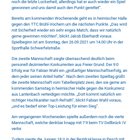
noch die letzte Lockerheit, allerdings hat er auch wieder ein Spiel
gewonnen und uns damit auch den Punkt gerettet“.
Bereits am kommenden Wochenende geht es in heimischer Halle
gegen den TTC Brühl-Vochem um die nächsten Punkte. „Das wird
mit Sicherheit wieder ein sehr enges Match, dass wir natürlich
gerne gewinnen möchten“, blickt Jakob Eberhardt voraus.
Spielbeginn ist am Sonntag, den 26.09.2021 um 14.00 Uhr in der
Sporthalle Schwerfelstraße.
Die zweite Mannschaft siegte überraschend deutlich beim
personell dezimierten Konkurrenten aus Freier Grund. Der 9:0
Erfolg war für Fabian Wahl ein „großartiger Mannschaftserfolg, an
dem jeder seinen Anteil hatte“. Nach dem zweiten Spieltag grüßt
die zweite Mannschaft vom Tabellenplatz zwei, den sie gerne am
kommenden Samstag in heimischer Halle gegen die Konkurrenz
aus Lantenbach verteidigen möchte. „Dort kommt natürlich ein
richtiger Hochkaräter nach Refrath“, blickt Fabian Wahl voraus,
„und es bedarf einer Top-Leistung für einen Sieg“.
Am vergangenen Wocheneden spielte außerdem noch die vierte
Mannschaft, welche denkbar knapp mit 7:9 beim TV Dellbrück IV
verlor.
Zudem siegte die Jungen 18 II in der Bezirksklasse in Pesch mit