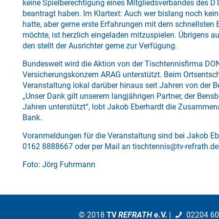
keine Spielberechtigung eines Mitgliedsverbandes des D
beantragt haben. Im Klartext: Auch wer bislang noch kei
hatte, aber gerne erste Erfahrungen mit dem schnellsten
möchte, ist herzlich eingeladen mitzuspielen. Übrigens 
den stellt der Ausrichter gerne zur Verfügung.
Bundesweit wird die Aktion von der Tischtennisfirma D
Versicherungskonzern ARAG unterstützt. Beim Ortsentsche
Veranstaltung lokal darüber hinaus seit Jahren von der B
„Unser Dank gilt unserem langjährigen Partner, der Bensbe
Jahren unterstützt“, lobt Jakob Eberhardt die Zusammena
Bank.
Voranmeldungen für die Veranstaltung sind bei Jakob Eb
0162 8888667 oder per Mail an
tischtennis@tv-refrath.de
Foto: Jörg Fuhrmann
© 2018
TV
REFRATH
e.V.
|
02204 6