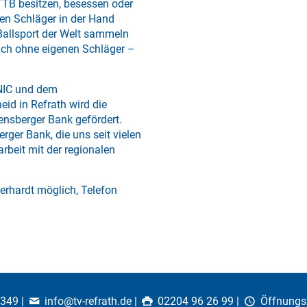
TTB besitzen, besessen oder
nen Schläger in der Hand
 Ballsport der Welt sammeln
auch ohne eigenen Schläger –
ONIC und dem
id in Refrath wird die
ensberger Bank gefördert.
rger Bank, die uns seit vielen
rbeit mit der regionalen
erhardt möglich, Telefon
0349
|
info@tv-refrath.de
|
02204 96 26 99 |
Öffnungs