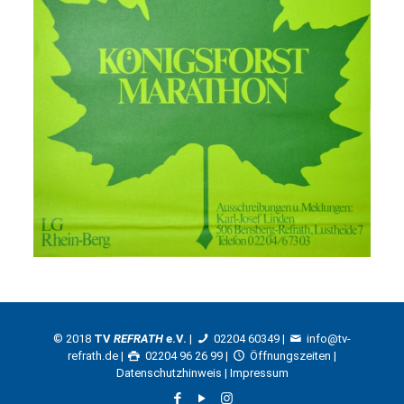
© 2018
TV
REFRATH
e.V.
|
02204 60349
|
info@tv-
refrath.de
|
02204 96 26 99 |
Öffnungszeiten
|
Datenschutzhinweis
|
Impressum