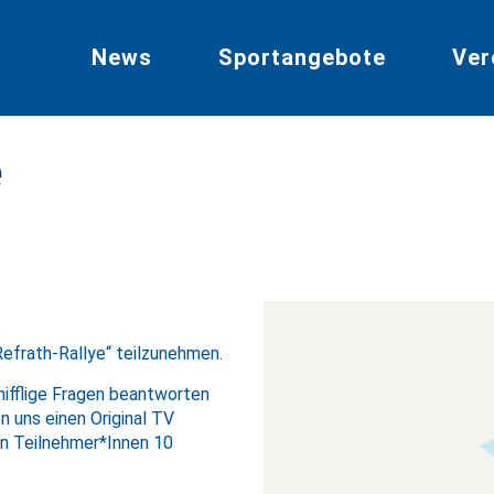
News
Sportangebote
Ver
e
Refrath-Rallye“ teilzunehmen.
knifflige Fragen beantworten
 uns einen Original TV
en Teilnehmer*Innen 10