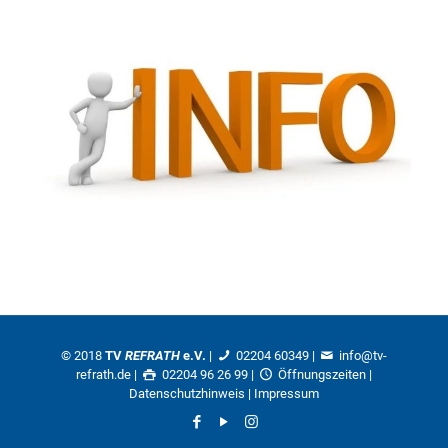
© 2018
TV
REFRATH
e.V.
|
02204 60349
|
info@tv-
refrath.de
|
02204 96 26 99 |
Öffnungszeiten
|
Datenschutzhinweis
|
Impressum