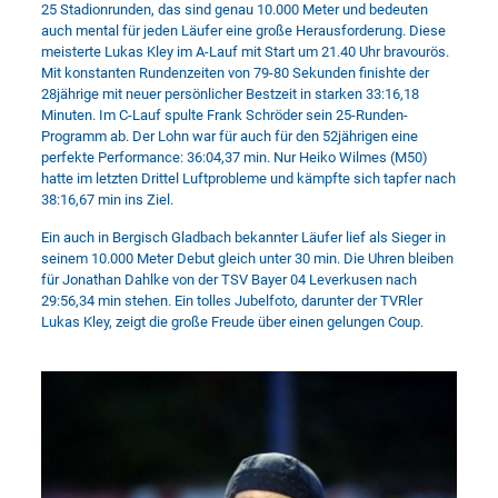
25 Stadionrunden, das sind genau 10.000 Meter und bedeuten
auch mental für jeden Läufer eine große Herausforderung. Diese
meisterte Lukas Kley im A-Lauf mit Start um 21.40 Uhr bravourös.
Mit konstanten Rundenzeiten von 79-80 Sekunden finishte der
28jährige mit neuer persönlicher Bestzeit in starken 33:16,18
Minuten. Im C-Lauf spulte Frank Schröder sein 25-Runden-
Programm ab. Der Lohn war für auch für den 52jährigen eine
perfekte Performance: 36:04,37 min. Nur Heiko Wilmes (M50)
hatte im letzten Drittel Luftprobleme und kämpfte sich tapfer nach
38:16,67 min ins Ziel.
Ein auch in Bergisch Gladbach bekannter Läufer lief als Sieger in
seinem 10.000 Meter Debut gleich unter 30 min. Die Uhren bleiben
für Jonathan Dahlke von der TSV Bayer 04 Leverkusen nach
29:56,34 min stehen. Ein tolles Jubelfoto, darunter der TVRler
Lukas Kley, zeigt die große Freude über einen gelungen Coup.