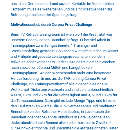
uns, dass Gemeinschaft und soziale Kontakte im Verein fehlen.
Trotzdem muss es weitergehen und da sind kreative Ideen zur
Betreuung ambitionierter Sportler gefragt.
Motivationsschub durch Corona Privat Challenge
Beim TV Refrath running team ist wie so oft die Kreativität von
unserem Coach Jochen Baumhof gefragt. Er hat viel Arbeit in
Trainingspläne zum „ferngesteuerten“ Trainings- und
Wettkampfalltag gesteckt. So können wir nicht nur das im Winter
und Frühjahr aufgebaute Leistungsniveau halten, sondern
teilweise sogar verbessern. Jeder Einzelne trainiert seit Wochen
nach speziellen „Corona Mittel- und Langstrecken-
Trainingsplänen“. An den Wochenenden steht eine besondere
Herausforderung für uns an: die TVR running Corona Privat
Challenge, ein Trainingswettkampf allein gegen die Uhr. Die
Wettkampf-Distanzen wechseln und sind sehr unterschiedlich:
400 m, 1 km und 2 km für die Schnelligkeit und 3, 5 und 10 km für
die Tempoausdauer. Dazu gibt es jede Menge Tipps und Infos zu
den Laufstrecken wie z.B. die DLV- vermessenen und markierten
Rennstrecken des Refrather Herbstlaufes, in Leverkusen der
Bayerlauf oder der bekannte Rundkurs in Porz-Leidenhausen.
Jeder absolviert sein Rennen allein oder maximal zu Zweit mit
GPS-Uhr wo er möchte und übermittelt die aufgezeichneten Daten