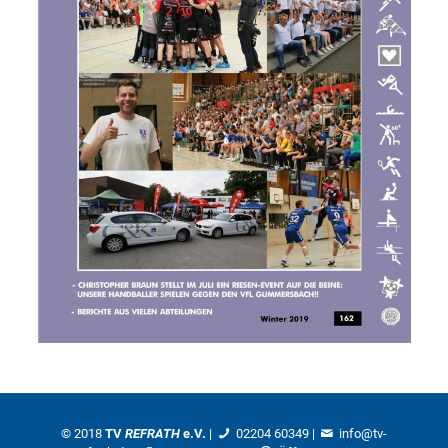
© 2018
TV
REFRATH
e.V.
|
02204 60349
|
info@tv-