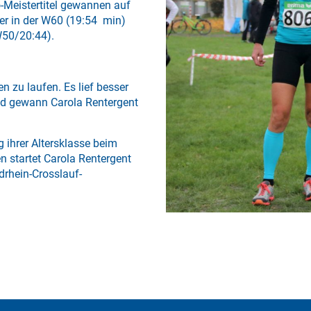
-Meistertitel gewannen auf
r in der W60 (19:54 min)
W50/20:44).
n zu laufen. Es lief besser
std gewann Carola Rentergent
g ihrer Altersklasse beim
 startet Carola Rentergent
rhein-Crosslauf-