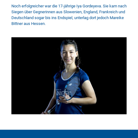
Noch erfolgreicher war die 17-jährige Iya Gordeyeva. Sie kam nach
Siegen über Gegnerinnen aus Slowenien, England, Frankreich und
Deutschland sogar bis ins Endspiel, unterlag dort jedoch Mareike
Bittner aus Hessen.