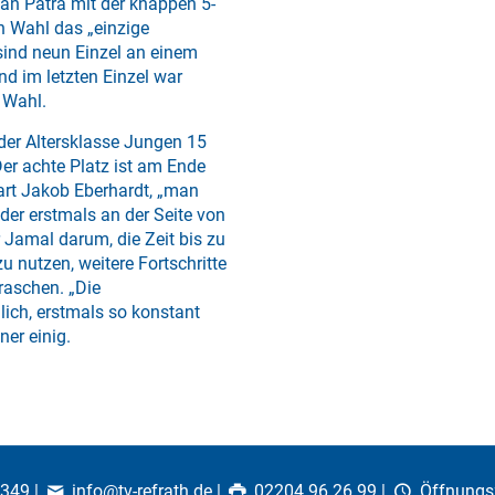
an Patra mit der knappen 5-
n Wahl das „einzige
 sind neun Einzel an einem
nd im letzten Einzel war
 Wahl.
er Altersklasse Jungen 15
Der achte Platz ist am Ende
art Jakob Eberhardt, „man
er erstmals an der Seite von
 Jamal darum, die Zeit bis zu
 nutzen, weitere Fortschritte
raschen. „Die
ich, erstmals so konstant
ner einig.
0349
|
info@tv-refrath.de
|
02204 96 26 99 |
Öffnungs