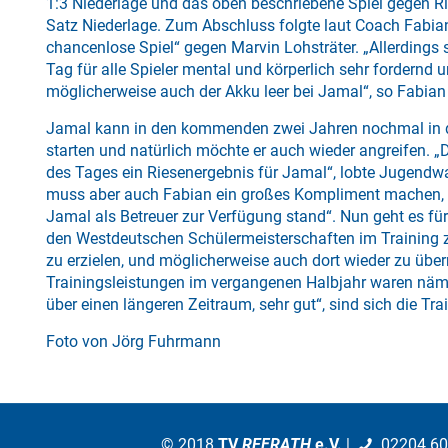
1:3 Niederlage und das oben beschriebene Spiel gegen Ri
Satz Niederlage. Zum Abschluss folgte laut Coach Fabia
chancenlose Spiel“ gegen Marvin Lohsträter. „Allerdings
Tag für alle Spieler mental und körperlich sehr fordernd u
möglicherweise auch der Akku leer bei Jamal“, so Fabian
Jamal kann in den kommenden zwei Jahren nochmal in d
starten und natürlich möchte er auch wieder angreifen. „
des Tages ein Riesenergebnis für Jamal“, lobte Jugendw
muss aber auch Fabian ein großes Kompliment machen, d
Jamal als Betreuer zur Verfügung stand“. Nun geht es für
den Westdeutschen Schülermeisterschaften im Training zu
zu erzielen, und möglicherweise auch dort wieder zu über
Trainingsleistungen im vergangenen Halbjahr waren näml
über einen längeren Zeitraum, sehr gut“, sind sich die Trai
Foto von Jörg Fuhrmann
© 2018
TV
REFRATH
e.V.
|
02204 6