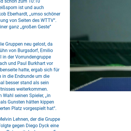
und schon zum 10:10
eißsporn ist und auch
kob Eberhardt, „umso schöner
nnung von Seiten des WTTV“.
einer ganz „großen Geste“
ie Gruppen neu gelost, da
Kühn von Burgsdorf, Emilio
l in der Vorrundengruppe
Bach und Paul Burkhart vor
benseite hatte, ergab sich für
h in die Endrunde um die
al besser stand als sein
ltnisses weiterkommen.
n Wahl seinen Spieler, „in
als Gunsten hätten kippen
rten Platz vorgespielt hat“.
Melvin Lehnen, der die Gruppe
folgte gegen Diego Dyck eine