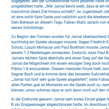
zugegeben, den der Schiedsrichter nicht gesehen hatte 
umgeblättert hatte: „Wer Jamal kennt weiß, dass er ein H
manchmal übers Ziel hinaus schießt“, so Jugendwart Ja
ist eine solch faire Geste und natürlich auch die Anerke
Sein Betreuer an diesem Tage, Fabian Wahl, sprach von 
seines Schützlings.
Zu Beginn des Turniers wurden für Jamal überraschend d
kurzfristig ein Spieler absagen musste. Gegen Friedrich 
Schulz, Laszlo Mohacsy und Paul Burkhart musste Jama
jeweils 1:3 Niederlagen einstecken. Dadurch, dass Paul 
Jamals letztem Spiel ebenfalls erst einen Sieg auf der Ha
Jamal die Möglichkeit mit einem einzigen Sieg doch noc
Plätze 1-8 einzuziehen. Diesem mentalen Druck hielt Jam
Gegner Bach und er konnte dank des besseren Satzverhä
„Jamal hat fünf sehr gute Spiele abgeliefert“, lobte Fabia
allen Partien gab es Momente wo die Spiele auch zu Jam
können, umso schöner, dass er sich dann noch auf den vie
In der Endrunde gewann Jamal sein erstes Einzel gegen 
B als Gruppensieger abgeschlossen hatte. Im Anschluss 