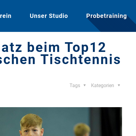
rein
Unser Studio
Probetraining
latz beim Top12
schen Tischtennis
Tags
Kategorien