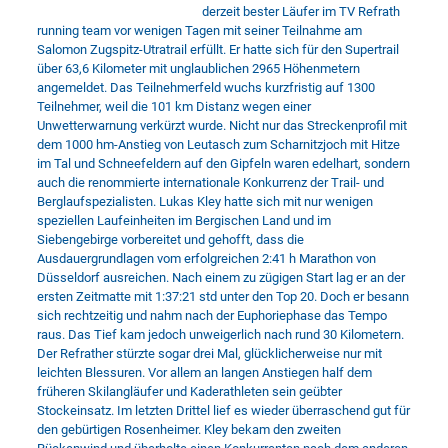
derzeit bester Läufer im TV Refrath
running team vor wenigen Tagen mit seiner Teilnahme am
Salomon Zugspitz-Utratrail erfüllt. Er hatte sich für den Supertrail
über 63,6 Kilometer mit unglaublichen 2965 Höhenmetern
angemeldet. Das Teilnehmerfeld wuchs kurzfristig auf 1300
Teilnehmer, weil die 101 km Distanz wegen einer
Unwetterwarnung verkürzt wurde. Nicht nur das Streckenprofil mit
dem 1000 hm-Anstieg von Leutasch zum Scharnitzjoch mit Hitze
im Tal und Schneefeldern auf den Gipfeln waren edelhart, sondern
auch die renommierte internationale Konkurrenz der Trail- und
Berglaufspezialisten. Lukas Kley hatte sich mit nur wenigen
speziellen Laufeinheiten im Bergischen Land und im
Siebengebirge vorbereitet und gehofft, dass die
Ausdauergrundlagen vom erfolgreichen 2:41 h Marathon von
Düsseldorf ausreichen. Nach einem zu zügigen Start lag er an der
ersten Zeitmatte mit 1:37:21 std unter den Top 20. Doch er besann
sich rechtzeitig und nahm nach der Euphoriephase das Tempo
raus. Das Tief kam jedoch unweigerlich nach rund 30 Kilometern.
Der Refrather stürzte sogar drei Mal, glücklicherweise nur mit
leichten Blessuren. Vor allem an langen Anstiegen half dem
früheren Skilangläufer und Kaderathleten sein geübter
Stockeinsatz. Im letzten Drittel lief es wieder überraschend gut für
den gebürtigen Rosenheimer. Kley bekam den zweiten