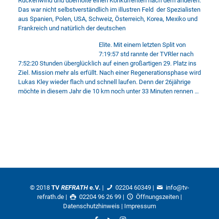
Rückenwind und überholte einen Konkurrenten nach dem anderen.
Das war nicht selbstverständlich im illustren Feld der Spezialisten
aus Spanien, Polen, USA, Schweiz, Österreich, Korea, Mexiko und
Frankreich und natürlich der deutschen
Elite. Mit einem letzten Split von
7:19:57 std rannte der TVRler nach
7:52:20 Stunden überglücklich auf einen großartigen 29. Platz ins
Ziel. Mission mehr als erfüllt. Nach einer Regenerationsphase wird
Lukas Kley wieder flach und schnell laufen. Denn der 26jährige
möchte in diesem Jahr die 10 km noch unter 33 Minuten rennen …
© 2018
TV
REFRATH
e.V.
|
02204 60349
|
info@tv-
refrath.de
|
02204 96 26 99 |
Öffnungszeiten
|
Datenschutzhinweis
|
Impressum