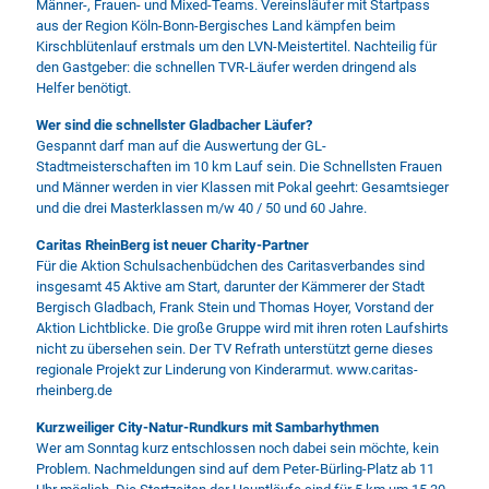
Männer-, Frauen- und Mixed-Teams. Vereinsläufer mit Startpass
aus der Region Köln-Bonn-Bergisches Land kämpfen beim
Kirschblütenlauf erstmals um den LVN-Meistertitel. Nachteilig für
den Gastgeber: die schnellen TVR-Läufer werden dringend als
Helfer benötigt.
Wer sind die schnellster Gladbacher Läufer?
Gespannt darf man auf die Auswertung der GL-
Stadtmeisterschaften im 10 km Lauf sein. Die Schnellsten Frauen
und Männer werden in vier Klassen mit Pokal geehrt: Gesamtsieger
und die drei Masterklassen m/w 40 / 50 und 60 Jahre.
Caritas RheinBerg ist neuer Charity-Partner
Für die Aktion Schulsachenbüdchen des Caritasverbandes sind
insgesamt 45 Aktive am Start, darunter der Kämmerer der Stadt
Bergisch Gladbach, Frank Stein und Thomas Hoyer, Vorstand der
Aktion Lichtblicke. Die große Gruppe wird mit ihren roten Laufshirts
nicht zu übersehen sein. Der TV Refrath unterstützt gerne dieses
regionale Projekt zur Linderung von Kinderarmut.
www.caritas-
rheinberg.de
Kurzweiliger City-Natur-Rundkurs mit Sambarhythmen
Wer am Sonntag kurz entschlossen noch dabei sein möchte, kein
Problem. Nachmeldungen sind auf dem Peter-Bürling-Platz ab 11