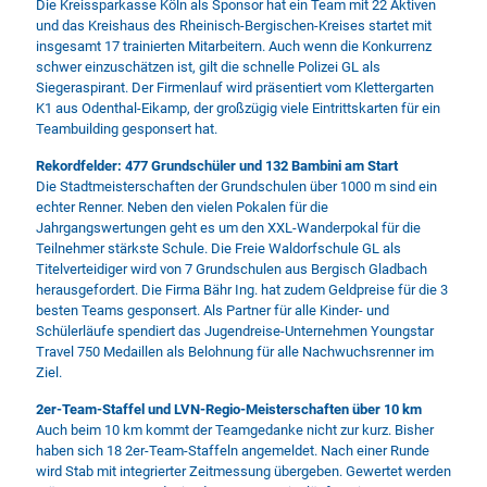
Die Kreissparkasse Köln als Sponsor hat ein Team mit 22 Aktiven
und das Kreishaus des Rheinisch-Bergischen-Kreises startet mit
insgesamt 17 trainierten Mitarbeitern. Auch wenn die Konkurrenz
schwer einzuschätzen ist, gilt die schnelle Polizei GL als
Siegeraspirant. Der Firmenlauf wird präsentiert vom Klettergarten
K1 aus Odenthal-Eikamp, der großzügig viele Eintrittskarten für ein
Teambuilding gesponsert hat.
Rekordfelder: 477 Grundschüler und 132 Bambini am Start
Die Stadtmeisterschaften der Grundschulen über 1000 m sind ein
echter Renner. Neben den vielen Pokalen für die
Jahrgangswertungen geht es um den XXL-Wanderpokal für die
Teilnehmer stärkste Schule. Die Freie Waldorfschule GL als
Titelverteidiger wird von 7 Grundschulen aus Bergisch Gladbach
herausgefordert. Die Firma Bähr Ing. hat zudem Geldpreise für die 3
besten Teams gesponsert. Als Partner für alle Kinder- und
Schülerläufe spendiert das Jugendreise-Unternehmen Youngstar
Travel 750 Medaillen als Belohnung für alle Nachwuchsrenner im
Ziel.
2er-Team-Staffel und LVN-Regio-Meisterschaften über 10 km
Auch beim 10 km kommt der Teamgedanke nicht zur kurz. Bisher
haben sich 18 2er-Team-Staffeln angemeldet. Nach einer Runde
wird Stab mit integrierter Zeitmessung übergeben. Gewertet werden