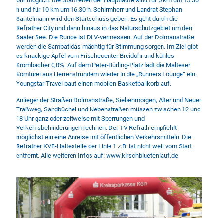
Uhr möglich. Die Startzeiten der Hauptläufe sind für 5 km um 15.30
h und für 10 km um 16.30 h. Schirmherr und Landrat Stephan
Santelmann wird den Startschuss geben. Es geht durch die
Refrather City und dann hinaus in das Naturschutzgebiet um den
Saaler See. Die Runde ist DLV-vermessen. Auf der Dolmanstraße
werden die Sambatidas mächtig für Stimmung sorgen. Im Ziel gibt
es knackige Äpfel vom Frischecenter Breidohr und kühles
Krombacher 0,0%. Auf dem Peter-Bürling-Platz lädt die Malteser
Komturei aus Herrenstrundem wieder in die „Runners Lounge“ ein.
Youngstar Travel baut einen mobilen Basketballkorb auf.
Anlieger der Straßen Dolmanstraße, Siebenmorgen, Alter und Neuer
Traßweg, Sandbüchel und Nebenstraßen müssen zwischen 12 und
18 Uhr ganz oder zeitweise mit Sperrungen und
Verkehrsbehinderungen rechnen. Der TV Refrath empfiehlt
möglichst ein eine Anreise mit öffentlichen Verkehrsmitteln. Die
Refrather KVB-Haltestelle der Linie 1 z.B. ist nicht weit vom Start
entfernt. Alle weiteren Infos auf:
www.kirschbluetenlauf.de