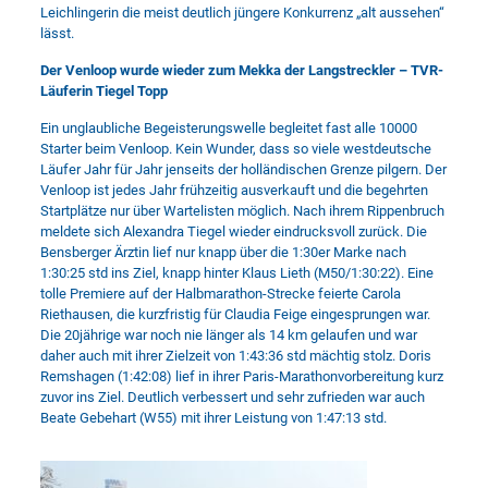
Leichlingerin die meist deutlich jüngere Konkurrenz „alt aussehen“
lässt.
Der Venloop wurde wieder zum Mekka der Langstreckler – TVR-
Läuferin Tiegel Topp
Ein unglaubliche Begeisterungswelle begleitet fast alle 10000
Starter beim Venloop. Kein Wunder, dass so viele westdeutsche
Läufer Jahr für Jahr jenseits der holländischen Grenze pilgern. Der
Venloop ist jedes Jahr frühzeitig ausverkauft und die begehrten
Startplätze nur über Wartelisten möglich. Nach ihrem Rippenbruch
meldete sich Alexandra Tiegel wieder eindrucksvoll zurück. Die
Bensberger Ärztin lief nur knapp über die 1:30er Marke nach
1:30:25 std ins Ziel, knapp hinter Klaus Lieth (M50/1:30:22). Eine
tolle Premiere auf der Halbmarathon-Strecke feierte Carola
Riethausen, die kurzfristig für Claudia Feige eingesprungen war.
Die 20jährige war noch nie länger als 14 km gelaufen und war
daher auch mit ihrer Zielzeit von 1:43:36 std mächtig stolz. Doris
Remshagen (1:42:08) lief in ihrer Paris-Marathonvorbereitung kurz
zuvor ins Ziel. Deutlich verbessert und sehr zufrieden war auch
Beate Gebehart (W55) mit ihrer Leistung von 1:47:13 std.