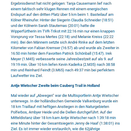
Ergebnisdienst hat nicht gelogen: Tanja Causemann lief nach
einem taktisch sehr klugen Rennen mit einem energischen
Endspurt auf den dritten Platz über 5 km beim 1. Basteilauf am
Kölner Rheinufer. Hinter der Siegerin Claudia Schneider (18:51)
und der Kölnerin Sarah Stautemas (20:01) hatte die
Wipperfürtherin im TVR-Trikot mit 22:16 min nur einen knappen
Vorsprung vor Tessa Mertes (22:18) und Melanie Kreiss (22:22
min). Bei den Männern setzte sich André Rinke auf dem letzten
Kilometer von Fabian Kremser (16:57) ab und wurde als Zweiter in
16:50 min hinter dem Favoriten Patrick Schönball (15:47). Irek
Meyer (1.M45) verbesserte seine Jahresbestzeit auf als 9. auf
19:19 min. Über 10 km liefen Kevin Kaderka (2.M35) nach 38:58
min und Reinhard Feindt (3.M65) nach 49:37 min bei perfektem
Laufwetter ins Ziel.
Antje Wietscher Zweite beim Cauberg Trail in Holland
Mal wieder auf „Abwegen“ war die Multisportlerin Antje Wietscher
unterwegs. In der holländischen Gemeinde Valkenburg wurde ein
18 km Traillauf mit heftigen Anstiegen in den Naturgebieten
Polferbos, Ambyer Heide und die Dellen durchgeführt. Auf der
Mitteldistanz über 18 km kam Antje Wietscher nach 1:39:18 min
eine Minute hinter der Gesamtsiegerin Jenny de Haaf (1:38:01) ins
Ziel. Es ist immer wieder erstaunlich, wie die 62jährige