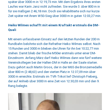
später über 3000 m in 12:19,73 min. Mit dem Ergebnis ihres ersten
Laufes war Karin Janz nicht zufrieden. Sie wurde 3. über 800 m in
für sie mäßigen 2:46,18 min. Doch sie rehabilitierte sich nur kurze
Zeit später mit ihrem W50-Sieg über 3000 m in guten 12:03,27 min.
Heiko Wilmes schafft mit einem Kraftakt erstmals die DM-
Quali
Mit einem unfassbaren Einsatz auf den letzten Runden der 200 m
Rundbahn belohnte sich der Refrather Heiko Wilmes selbst. Nach
15 Runden und 3000 m blieben die Uhren für ihn bei 10:22,77 min
stehen. Damit blieb der frische M50er erstmals unter einer DM-
Einzelnorm. Anfang März darf Heiko Wilmes dann wie fünf weitere
Vereinskollegen bei der Hallen-DM in Halle an der Saale starten.
Dazu gehört auch Martin Groos, der in der M65 die Bronzemedaille
über 800 m (2:48,63) und den vierten Platz in 12:37,09 min über
3000 m erreichte. Erstmals im TVR-Trikot lief Christoph Fieberg,
der auf Anhieb über 3000 m eine Zeit von 12:30,03 min und den 9.
Rang belegte.