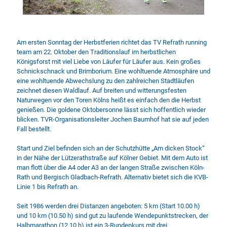
Am ersten Sonntag der Herbstferien richtet das TV Refrath running
team am 22. Oktober den Traditionslauf im herbstlichen
Königsforst mit viel Liebe von Läufer für Läufer aus. Kein großes
Schnickschnack und Brimborium. Eine wohltuende Atmosphäre und
eine wohltuende Abwechslung zu den zahlreichen Stadtläufen
zeichnet diesen Waldlauf. Auf breiten und witterungsfesten
Naturwegen vor den Toren Kölns heißt es einfach den die Herbst
genießen. Die goldene Oktobersonne lässt sich hoffentlich wieder
blicken. TVR-Organisationsleiter Jochen Baumhof hat sie auf jeden
Fall bestellt.
Start und Ziel befinden sich an der Schutzhütte „Am dicken Stock“
in der Nähe der Lützerathstraße auf Kölner Gebiet. Mit dem Auto ist
man flott über die A4 oder A3 an der langen Straße zwischen Köln-
Rath und Bergisch Gladbach-Refrath. Alternativ bietet sich die KVB-
Linie 1 bis Refrath an.
Seit 1986 werden drei Distanzen angeboten: 5 km (Start 10.00 h)
und 10 km (10.50 h) sind gut zu laufende Wendepunktstrecken, der
Halbmarathon (12.10 h) ist ein 3-Rundenkurs mit drei